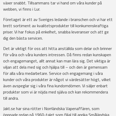
växer snabbt. Tillsammans tar vi hand om våra kunder på
webben, vi finns i Lur.
Företaget är ett av Sveriges ledande i branschen och vi har ett
brett sortiment av kvalitetsprodukter till konkurrenskraftiga
priser. Vi har fokus på enkelhet, snabba leveranser och att ge
dig den bästa servicen.
Det är viktigt för oss att hitta anställda som delar och brinner
för våra och våra kunders intressen. Då finns redan kunskapen
och engagemanget, allt annat kan man lära sig. Det viktiga är
viljan att dela med sig och hjälpa till – och den är gemensam
för alla våra medarbetare. Service och engagemang i våra
kunder och våra produkter är något vi värdesätter högt, vilket
även avspeglar sig i våra fina kundomdömen. Vi säljer enbart
produkter som vi är nöjda med själva och kan rekommendera
till andra.
Jakt.se har sina rötter i Norrländska Vapenaffären, som
öppnade redan på 1960-talet som filial till anrika Småländska