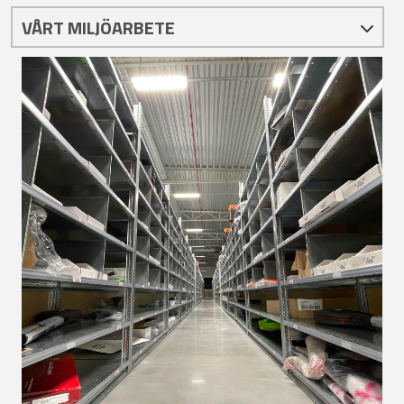
VÅRT MILJÖARBETE