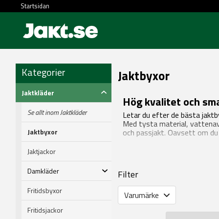
Startsidan
Kategorier
Jaktbyxor
Jaktkläder
Hög kvalitet och sma
Se allt inom Jaktkläder
Letar du efter de bästa jaktb
Med tysta material, vattena
Jaktbyxor
och passjakt. Oavsett om du ja
Jaktjackor
Damkläder
Filter
Fritidsbyxor
Varumärke
Fritidsjackor