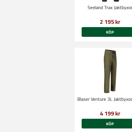
Seeland Trax Jaktbyxo
2 195 kr
KÖP
Blaser Venture 3L Jaktbyxor
4 199 kr
KÖP