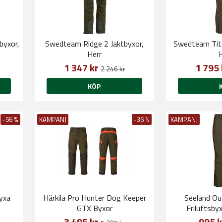
byxor,
Swedteam Ridge 2 Jaktbyxor,
Swedteam Tita
Herr
1 347 kr
1 795
2 246 kr
KÖP
-56 %
KAMPANJ
-35 %
KAMPANJ
Byxa
Härkila Pro Hunter Dog Keeper
Seeland Ou
GTX Byxor
Friluftsby
3 495 kr
995 