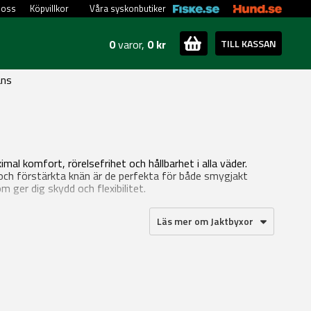
 oss
Köpvillkor
Våra syskonbutiker
0
varor,
0 kr
TILL KASSAN
ans
al komfort, rörelsefrihet och hållbarhet i alla väder.
ch förstärkta knän är de perfekta för både smygjakt
m ger dig skydd och flexibilitet.
Läs mer om Jaktbyxor