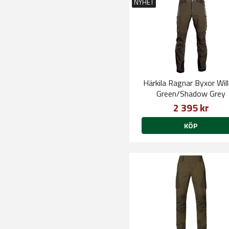
NYHET
Härkila Ragnar Byxor Wil
Green/Shadow Grey
2 395 kr
KÖP