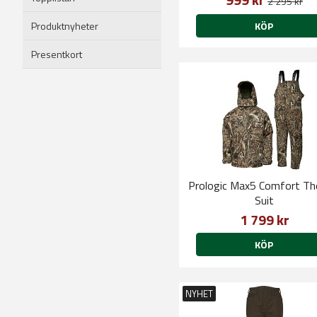
2 295 kr
Produktnyheter
KÖP
Presentkort
Prologic Max5 Comfort T
Suit
1 799 kr
KÖP
NYHET