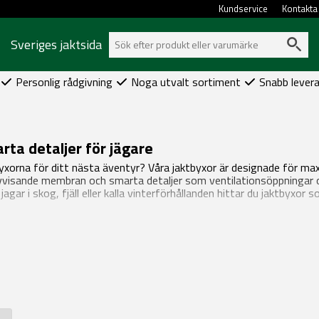
Kundservice
Kontakta
Sveriges jaktsida
Personlig rådgivning
Noga utvalt sortiment
Snabb lever
rta detaljer för jägare
yxorna för ditt nästa äventyr? Våra jaktbyxor är designade för maxim
vvisande membran och smarta detaljer som ventilationsöppningar o
gar i skog, fjäll eller kalla vinterförhållanden hittar du jaktbyxor so