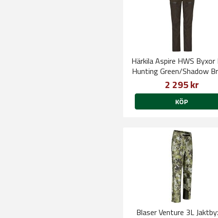
Härkila Aspire HWS Byxor
Hunting Green/Shadow B
2 295 kr
KÖP
Blaser Venture 3L Jaktby