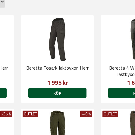
Herr
Beretta Tosark Jaktbyxor, Herr
Beretta 4 W
Jaktbyxo
1 995 kr
1 6
KÖP
-35 %
OUTLET
-40 %
OUTLET