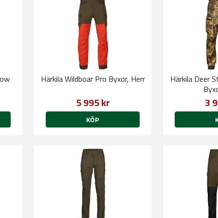
low
Härkila Wildboar Pro Byxor, Herr
Härkila Deer 
Byxo
5 995 kr
3 9
KÖP