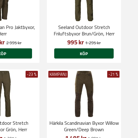
n Pro Jaktbyxor,
Seeland Outdoor Stretch
Herr
Friluftsbyxor Brun/Grön, Herr
 kr
995 kr
2 995 kr
1 295 kr
KÖP
KÖP
-23 %
KAMPANJ
-21 %
tdoor Stretch
Härkila Scandinavian Byxor Willow
xor Grön, Herr
Green/Deep Brown
kr
1 495 kr