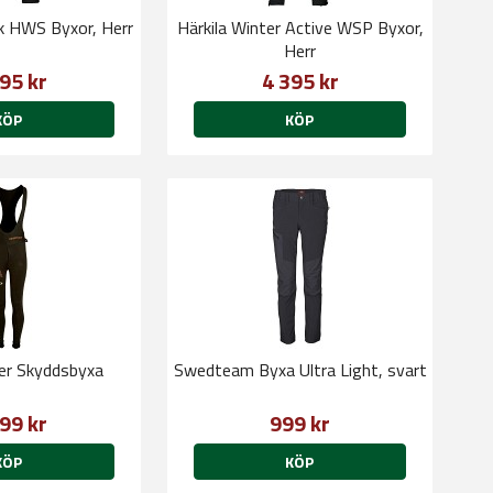
rk HWS Byxor, Herr
Härkila Winter Active WSP Byxor,
Herr
95 kr
4 395 kr
KÖP
KÖP
ner Skyddsbyxa
Swedteam Byxa Ultra Light, svart
99 kr
999 kr
KÖP
KÖP