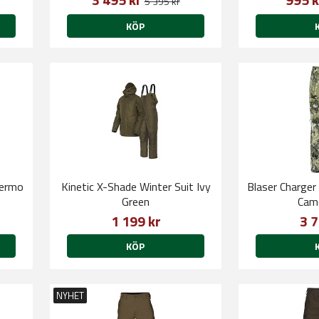
5 395 kr
KÖP
hermo
Kinetic X-Shade Winter Suit Ivy
Blaser Charger
Green
Camo
1 199 kr
3 7
KÖP
NYHET