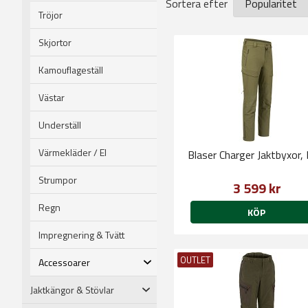
Sortera efter
Tröjor
Skjortor
Kamouflageställ
Västar
Underställ
Värmekläder / El
Blaser Charger Jaktbyxor, 
Strumpor
3 599 kr
Regn
KÖP
Impregnering & Tvätt
OUTLET
Accessoarer
Jaktkängor & Stövlar