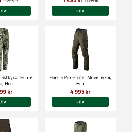
1 295 kr
1 895 kr
KÖP
KÖP
 Jaktbyxor HunTec
Härkila Pro Hunter Move byxor,
, Herr
Herr
99 kr
4 995 kr
KÖP
KÖP