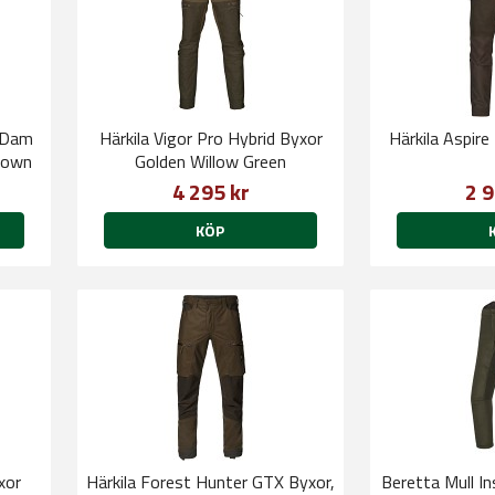
 Dam
Härkila Vigor Pro Hybrid Byxor
Härkila Aspir
rown
Golden Willow Green
4 295 kr
2 9
KÖP
xor
Härkila Forest Hunter GTX Byxor,
Beretta Mull In