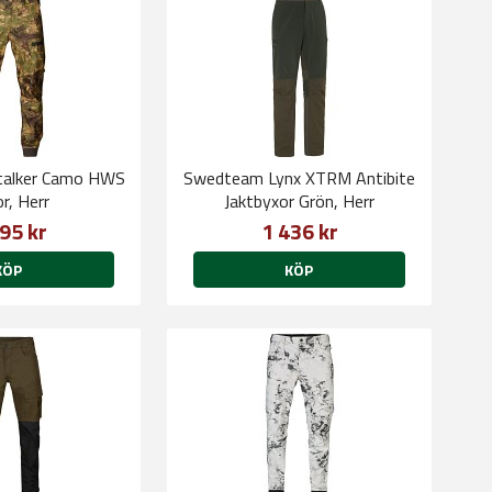
Stalker Camo HWS
Swedteam Lynx XTRM Antibite
r, Herr
Jaktbyxor Grön, Herr
95 kr
1 436 kr
KÖP
KÖP