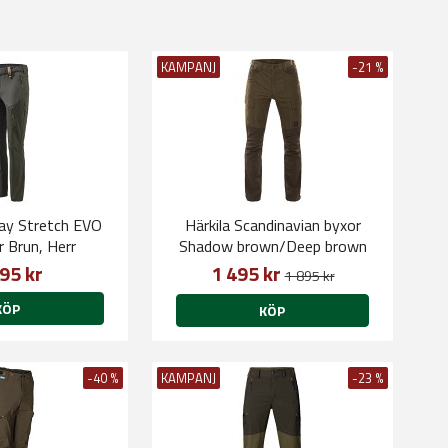
KAMPANJ
-21 %
ay Stretch EVO
Härkila Scandinavian byxor
r Brun, Herr
Shadow brown/Deep brown
95 kr
1 495 kr
1 895 kr
KÖP
KÖP
-40 %
KAMPANJ
-23 %