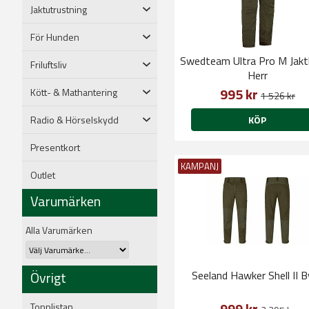
Jaktutrustning
För Hunden
Swedteam Ultra Pro M Jakt
Friluftsliv
Herr
995 kr
Kött- & Mathantering
1 526 kr
Radio & Hörselskydd
KÖP
Presentkort
KAMPANJ
Outlet
Varumärken
Alla Varumärken
Övrigt
Seeland Hawker Shell II 
999 kr
Topplistan