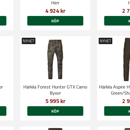
Herr
4 924 kr
2 7
KÖP
NYHET
NYHET
or
Härkila Forest Hunter GTX Camo
Härkila Aspire
Byxor
Green/Sh
5 995 kr
2 9
KÖP