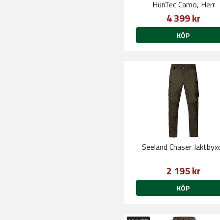
HunTec Camo, Herr
4 399 kr
KÖP
Seeland Chaser Jaktbyx
2 195 kr
KÖP