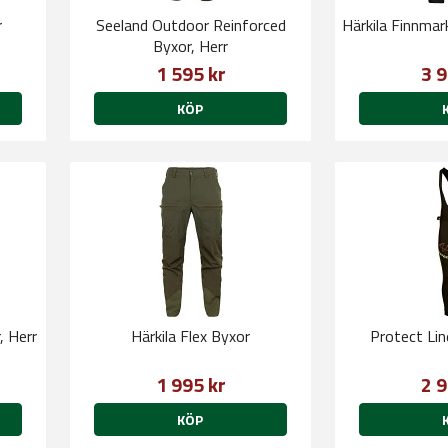
r
Seeland Outdoor Reinforced
Härkila Finnma
Byxor, Herr
1 595 kr
3 9
KÖP
, Herr
Härkila Flex Byxor
Protect Li
1 995 kr
2 9
KÖP