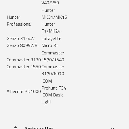
V40/V50
Hunter
Hunter
MK31/MK16
Professional
Hunter
F1/MK24
Genzo 3124W
Lafayette
Genzo 8099WR
Micro 3+
Commaster
Commaster 3130
1570/1540
Commaster 1550
Commaster
3170/6970
ICOM
Prohunt F34
Albecom PD1000
ICOM Basic
Light
Sortera efter