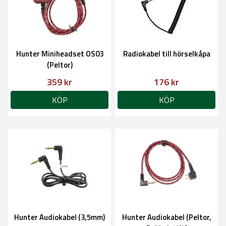
Hunter Miniheadset OS03
Radiokabel till hörselkåpa
(Peltor)
359 kr
176 kr
KÖP
KÖP
Hunter Audiokabel (3,5mm)
Hunter Audiokabel (Peltor,