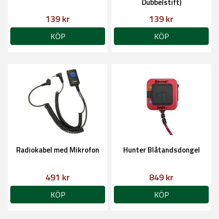
Dubbelstift)
139 kr
139 kr
KÖP
KÖP
Radiokabel med Mikrofon
Hunter Blåtandsdongel
491 kr
849 kr
KÖP
KÖP