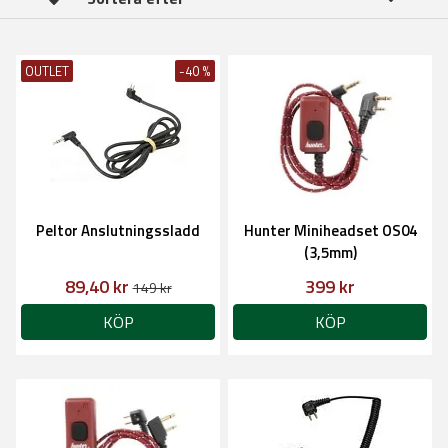
OUTLET
-40 %
Peltor Anslutningssladd
Hunter Miniheadset OS04
(3,5mm)
89,40 kr
399 kr
149 kr
KÖP
KÖP