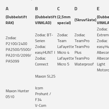
A
B
C
D
E
(Dubbelstift
(Dubbelstift
(2,5mm
(Dubbe
(Skruvfäste)
RAK)
VINKLAD)
special)
VINKL
Zodiac
Zodiac BT-
Zodiac
Zodiac
Extrem
Zodiac
Serien
Team
TeamPro
Zodiac
P2100/2400
Zodiac
Lafayette
TeamPro
easyHun
PA2500/5500/
easyHUNT I
Micro 4
Plus
Albeco
PA2010/2099/
Zodiac
Lafayette
TeamPro
Albeco
PA5099
Connect
Micro 5
Waterproof
Light
Motoro
Maxon SL25
Icom
Maxon Hunter
Prohunt /
0510
F34
V-Com