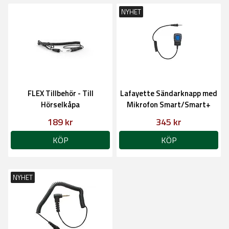
NYHET
FLEX Tillbehör - Till
Lafayette Sändarknapp med
Hörselkåpa
Mikrofon Smart/Smart+
189 kr
345 kr
KÖP
KÖP
NYHET