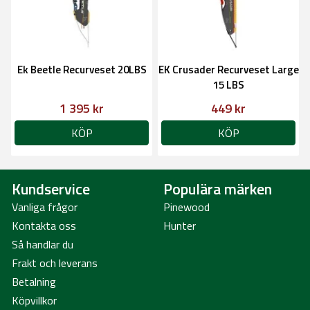
Ek Beetle Recurveset 20LBS
EK Crusader Recurveset Large
15 LBS
1 395 kr
449 kr
KÖP
KÖP
Kundservice
Populära märken
Vanliga frågor
Pinewood
Kontakta oss
Hunter
Så handlar du
Frakt och leverans
Betalning
Köpvillkor