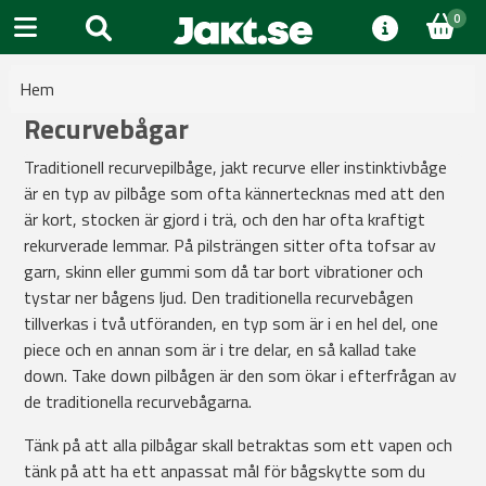
0
Hem
Recurvebågar
Traditionell recurvepilbåge, jakt recurve eller instinktivbåge
är en typ av pilbåge som ofta kännertecknas med att den
är kort, stocken är gjord i trä, och den har ofta kraftigt
rekurverade lemmar. På pilsträngen sitter ofta tofsar av
garn, skinn eller gummi som då tar bort vibrationer och
tystar ner bågens ljud. Den traditionella recurvebågen
tillverkas i två utföranden, en typ som är i en hel del, one
piece och en annan som är i tre delar, en så kallad take
down. Take down pilbågen är den som ökar i efterfrågan av
de traditionella recurvebågarna.
Tänk på att alla pilbågar skall betraktas som ett vapen och
tänk på att ha ett anpassat mål för bågskytte som du