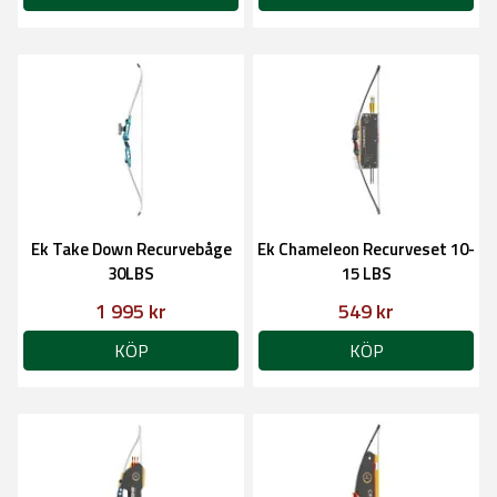
Ek Take Down Recurvebåge
Ek Chameleon Recurveset 10-
30LBS
15 LBS
1 995 kr
549 kr
KÖP
KÖP