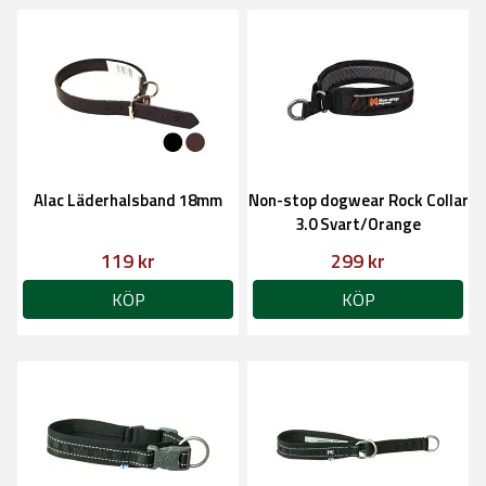
Alac Läderhalsband 18mm
Non-stop dogwear Rock Collar
3.0 Svart/Orange
119 kr
299 kr
KÖP
KÖP