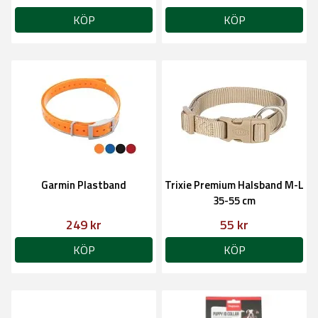
KÖP
KÖP
Garmin Plastband
Trixie Premium Halsband M-L
35-55 cm
249 kr
55 kr
KÖP
KÖP