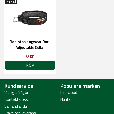
NYHET
Non-stop dogwear Rock
Adjustable Collar
0 kr
KÖP
Kundservice
Populära märken
Vanliga frågor
Pinewood
Kontakta oss
Hunter
Så handlar du
Frakt och leverans