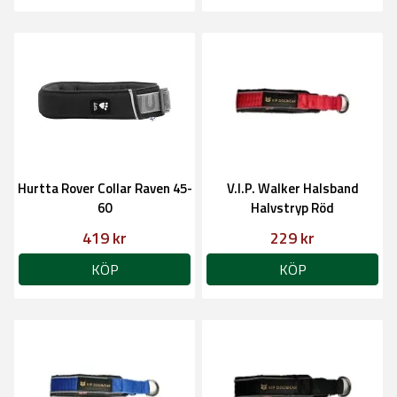
Hurtta Rover Collar Raven 45-
V.I.P. Walker Halsband
60
Halvstryp Röd
419 kr
229 kr
KÖP
KÖP