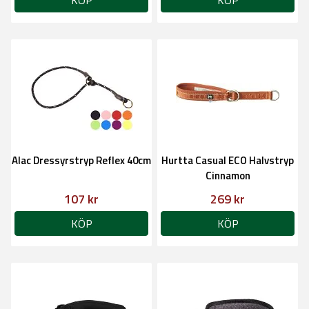
KÖP
KÖP
Alac Dressyrstryp Reflex 40cm
Hurtta Casual ECO Halvstryp
Cinnamon
107 kr
269 kr
KÖP
KÖP