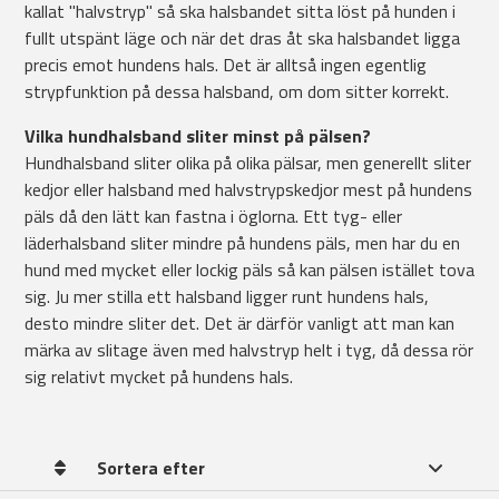
kallat "halvstryp" så ska halsbandet sitta löst på hunden i
fullt utspänt läge och när det dras åt ska halsbandet ligga
precis emot hundens hals. Det är alltså ingen egentlig
strypfunktion på dessa halsband, om dom sitter korrekt.
Vilka hundhalsband sliter minst på pälsen?
Hundhalsband sliter olika på olika pälsar, men generellt sliter
kedjor eller halsband med halvstrypskedjor mest på hundens
päls då den lätt kan fastna i öglorna. Ett tyg- eller
läderhalsband sliter mindre på hundens päls, men har du en
hund med mycket eller lockig päls så kan pälsen istället tova
sig. Ju mer stilla ett halsband ligger runt hundens hals,
desto mindre sliter det. Det är därför vanligt att man kan
märka av slitage även med halvstryp helt i tyg, då dessa rör
sig relativt mycket på hundens hals.
Sortera efter