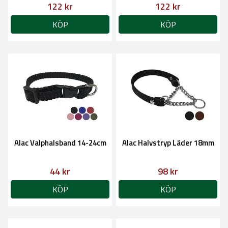
122 kr
122 kr
KÖP
KÖP
Alac Valphalsband 14-24cm
Alac Halvstryp Läder 18mm
44 kr
98 kr
KÖP
KÖP