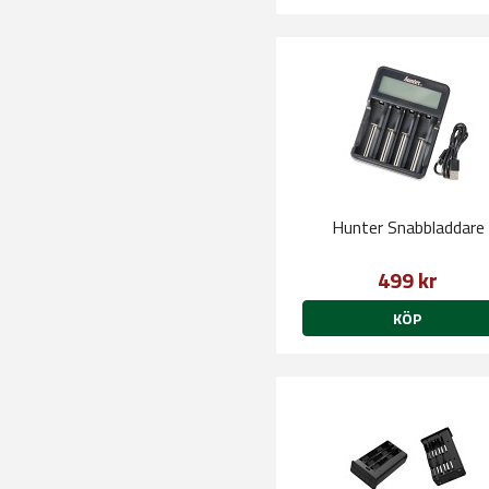
Hunter Snabbladdare
499 kr
KÖP