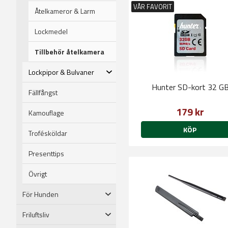
VÅR FAVORIT
Åtelkameror & Larm
Lockmedel
Tillbehör åtelkamera
Lockpipor & Bulvaner
Hunter SD-kort 32 G
Fällfångst
179 kr
Kamouflage
KÖP
Trofésköldar
Presenttips
Övrigt
För Hunden
Friluftsliv