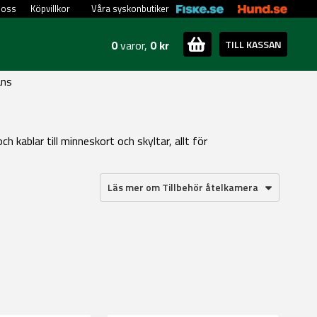
 oss
Köpvillkor
Våra syskonbutiker
0
varor,
0 kr
TILL KASSAN
ans
ch kablar till minneskort och skyltar, allt för
Läs mer om Tillbehör åtelkamera