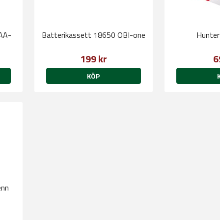
 AA-
Batterikassett 18650 OBI-one
Hunter
199 kr
6
KÖP
enn