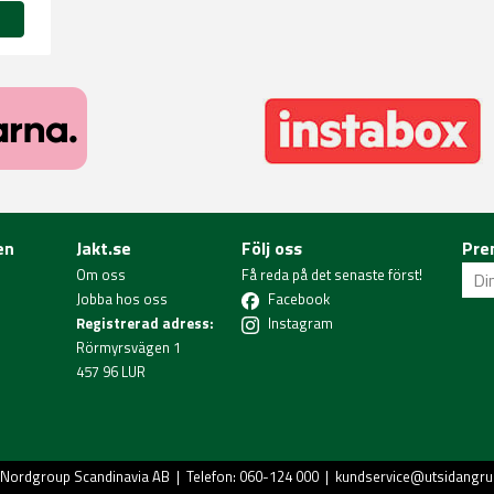
en
Jakt.se
Följ oss
Pre
Om oss
Få reda på det senaste först!
Jobba hos oss
Facebook
Registrerad adress:
Instagram
Rörmyrsvägen 1
457 96 LUR
Nordgroup Scandinavia AB
| Telefon: 060-124 000 |
kundservice@utsidangru