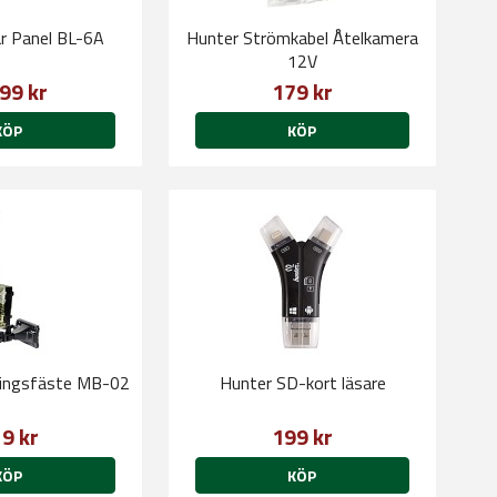
ar Panel BL-6A
Hunter Strömkabel Åtelkamera
12V
99 kr
179 kr
KÖP
KÖP
ingsfäste MB-02
Hunter SD-kort läsare
9 kr
199 kr
KÖP
KÖP