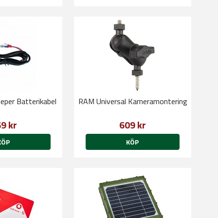
eper Batterikabel
RAM Universal Kameramontering
9 kr
609 kr
KÖP
KÖP