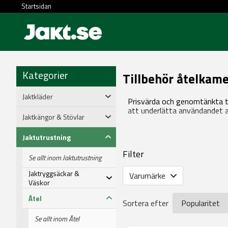
Startsidan
Kategorier
Tillbehör åtelkam
Jaktkläder
Prisvärda och genomtänkta tillb
att underlätta användandet a
Jaktkängor & Stövlar
Jaktutrustning
Filter
Se allt inom Jaktutrustning
Jaktryggsäckar &
Varumärke
Väskor
Åtel
Sortera efter
Se allt inom Åtel