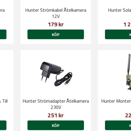
era
Hunter Strömkabel Åtelkamera
Hunter Sol
12V
179 kr
1 2
KÖP
Till
Hunter Strömadapter Åtelkamera
Hunter Monter
230V
251 kr
22
KÖP