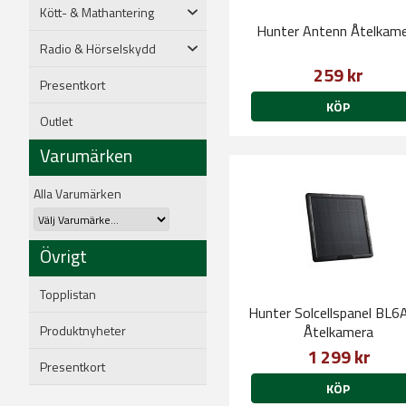
Kött- & Mathantering
Hunter Antenn Åtelkam
Radio & Hörselskydd
259 kr
Presentkort
KÖP
Outlet
Varumärken
Alla Varumärken
Övrigt
Topplistan
Hunter Solcellspanel BL6A 
Produktnyheter
Åtelkamera
1 299 kr
Presentkort
KÖP