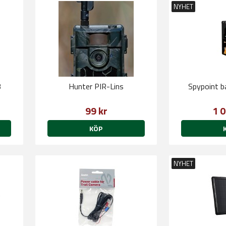
NYHET
B
Hunter PIR-Lins
Spypoint b
99 kr
1 0
KÖP
NYHET