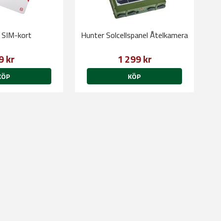
 SIM-kort
Hunter Solcellspanel Åtelkamera
9 kr
1 299 kr
KÖP
KÖP