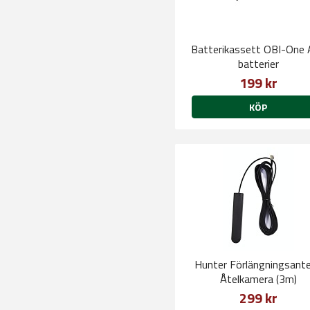
Batterikassett OBI-One
batterier
199 kr
KÖP
Hunter Förlängningsant
Åtelkamera (3m)
299 kr