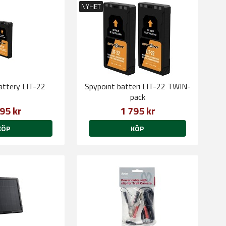
NYHET
attery LIT-22
Spypoint batteri LIT-22 TWIN-
pack
95 kr
1 795 kr
KÖP
KÖP