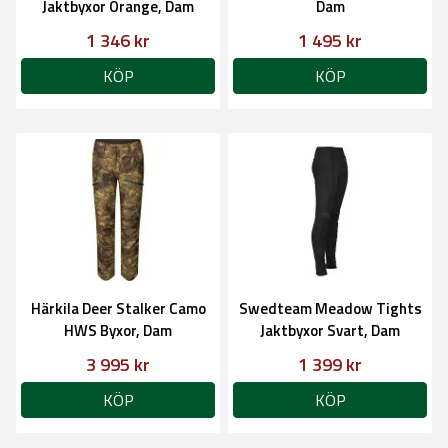
Jaktbyxor Orange, Dam
Dam
1 346 kr
1 495 kr
KÖP
KÖP
Härkila Deer Stalker Camo
Swedteam Meadow Tights
HWS Byxor, Dam
Jaktbyxor Svart, Dam
3 995 kr
1 399 kr
KÖP
KÖP