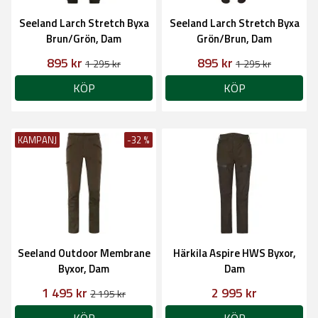
Seeland Larch Stretch Byxa
Seeland Larch Stretch Byxa
Brun/Grön, Dam
Grön/Brun, Dam
895 kr
895 kr
1 295 kr
1 295 kr
KÖP
KÖP
KAMPANJ
-32 %
Seeland Outdoor Membrane
Härkila Aspire HWS Byxor,
Byxor, Dam
Dam
1 495 kr
2 995 kr
2 195 kr