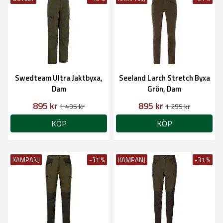
Swedteam Ultra Jaktbyxa,
Seeland Larch Stretch Byxa
Dam
Grön, Dam
895 kr
895 kr
1 495 kr
1 295 kr
KÖP
KÖP
KAMPANJ
-31 %
KAMPANJ
-31 %