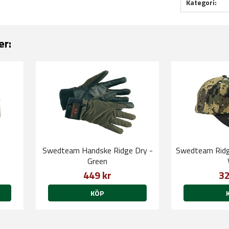
Kategori:
er:
Swedteam Handske Ridge Dry -
Swedteam Ridg
Green
449 kr
32
KÖP