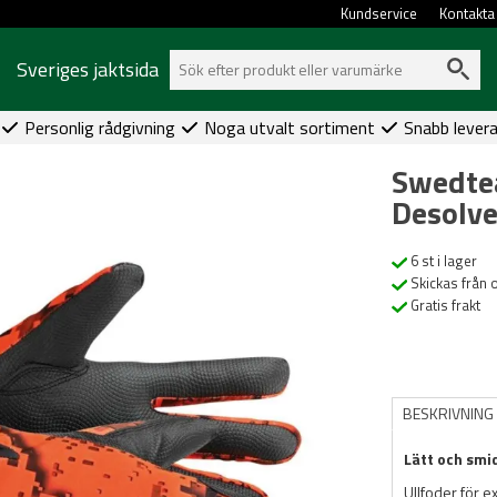
Kundservice
Kontakta
Sveriges jaktsida
Personlig rådgivning
Noga utvalt sortiment
Snabb lever
Swedte
Desolve
6 st i lager
Skickas från 
Gratis frakt
BESKRIVNING
Lätt och smi
Ullfoder för e