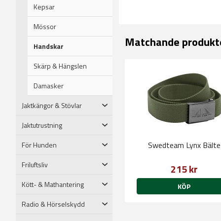
Kepsar
Mössor
Matchande produkt
Handskar
Skärp & Hängslen
Damasker
Jaktkängor & Stövlar
Jaktutrustning
Swedteam Lynx Bälte
För Hunden
Friluftsliv
215 kr
Kött- & Mathantering
KÖP
Radio & Hörselskydd