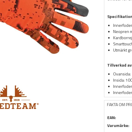
Specifikatio
Innerfoder 
Neopren 
Kardborrej
Smarttouch
Utmärkt g
Tillverkad av
Ovansida: 
Insida: 10
Innerfoder:
Innerfoder
FAKTA OM P
EAN:
Varumärke: