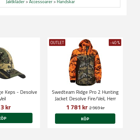
Jaktkläder
>
Accessoarer
>
Handskar
OUTLET
-40 %
e Keps - Desolve
Swedteam Ridge Pro 2 Hunting
Veil
Jacket Desolve Fire/Veil, Herr
3 kr
1 781 kr
2 969 kr
KÖP
KÖP