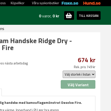
 oss
Köpvillkor
Våra syskonbutiker
0
varor,
0 kr
TILL KASSAN
ans
am Handske Ridge Dry -
 Fire
674 kr
oss nästa arbetsdag
Rek. pris 749 kr
Välj Variant
dig handske med kamouflagemönstret Desolve Fire.
xtra värme. Innerhand i PU ger bra grepp