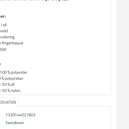
ner:
i ull
mudd
ustering
 fingertoppar
repp
:
100 % polyester
0 % polyuretan
 50 % ull
: 50 % nylon
RODUKTEN
7330144027803
Swedteam