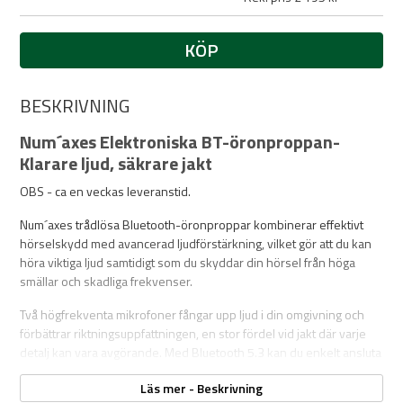
KÖP
BESKRIVNING
Num´axes Elektroniska BT-öronproppan-
Klarare ljud, säkrare jakt
OBS - ca en veckas leveranstid.
Num´axes trådlösa Bluetooth-öronproppar kombinerar effektivt
hörselskydd med avancerad ljudförstärkning, vilket gör att du kan
höra viktiga ljud samtidigt som du skyddar din hörsel från höga
smällar och skadliga frekvenser.
Två högfrekventa mikrofoner fångar upp ljud i din omgivning och
förbättrar riktningsuppfattningen, en stor fördel vid jakt där varje
detalj kan vara avgörande. Med Bluetooth 5.3 kan du enkelt ansluta
till jaktradio eller mobiltelefon för kommunikation, samtal eller
Läs mer - Beskrivning
musikuppspelning utan störningar.