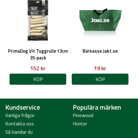
PrimaDog Vit Tuggrulle 13cm
Bärkasse Jakt.se
35-pack
152 kr
19 kr
KÖP
KÖP
Kundservice
Populära märken
Vanliga frågor
Pinewood
Kontakta oss
Hunter
Så handlar du