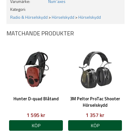
Varumärke:
Num´axes
Lyssningslägen: Inomhus, utomhus, tyst läge
Kategori:
Vikt: 8 g
Radio & Hörselskydd
>
Hörselskydd
>
Hörselskydd
PTT-Stöd: Nej, man får trycka på radion för att svara
MATCHANDE PRODUKTER
Temperaturområde: -20 till +50 °C
Garanti: 2 år
Hunter D-quad Blåtand
3M Peltor ProTac Shooter
Hörselskydd
1 595 kr
1 357 kr
KÖP
KÖP