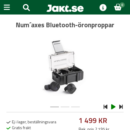
0
Num´axes Bluetooth-öronproppar
Previous
Next
1 499 KR
Ej i lager, beställningsvara
Gratis frakt
Rek. pris 2 195 kr