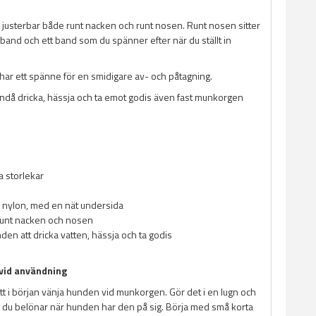
justerbar både runt nacken och runt nosen. Runt nosen sitter
band och ett band som du spänner efter när du ställt in
r ett spänne för en smidigare av- och påtagning.
då dricka, hässja och ta emot godis även fast munkorgen
ra storlekar
 i nylon, med en nät undersida
runt nacken och nosen
nden att dricka vatten, hässja och ta godis
 vid användning
 att i början vänja hunden vid munkorgen. Gör det i en lugn och
är du belönar när hunden har den på sig. Börja med små korta