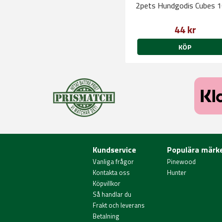
2pets Hundgodis Cubes 
44 kr
KÖP
Kundservice
Populära märk
Vanliga frågor
Pinewood
Kontakta oss
Hunter
Köpvillkor
Så handlar du
Frakt och leverans
Betalning