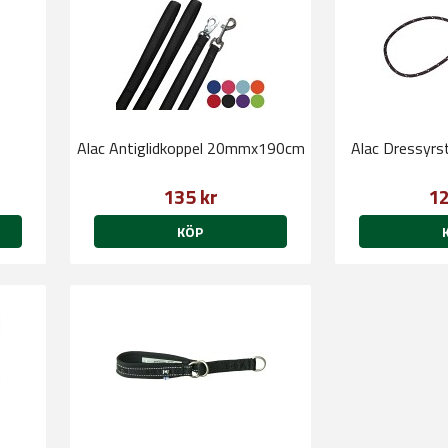
Alac Antiglidkoppel 20mmx190cm
Alac Dressyrs
135 kr
12
KÖP