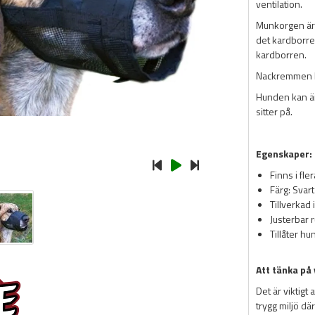
ventilation.
Munkorgen är 
det kardborre
kardborren.
Nackremmen ha
Hunden kan än
sitter på.
Egenskaper:
Finns i fle
Färg: Svart
Tillverkad
Justerbar 
Tillåter hu
Att tänka på
Det är viktigt
trygg miljö d