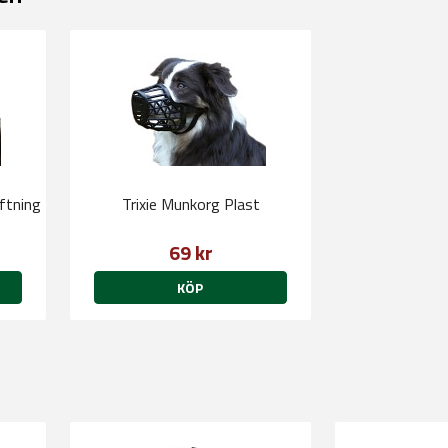
ftning
Trixie Munkorg Plast
69 kr
KÖP