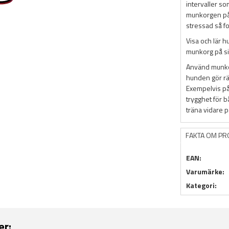
intervaller s
munkorgen på s
stressad så f
Visa och lär 
munkorg på si
Använd munkor
hunden gör rä
Exempelvis på
trygghet för b
träna vidare 
FAKTA OM P
EAN:
Varumärke:
Kategori:
er: