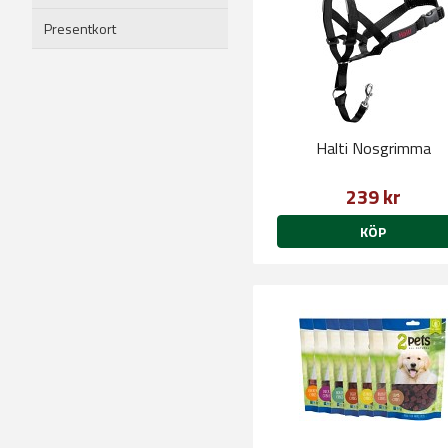
Presentkort
Halti Nosgrimma
239 kr
KÖP