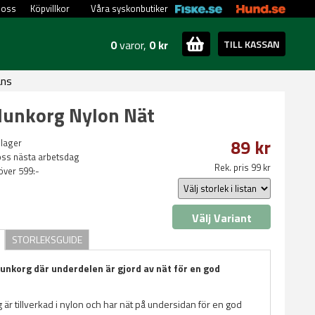
 oss
Köpvillkor
Våra syskonbutiker
0
varor,
0 kr
TILL KASSAN
ans
Munkorg Nylon Nät
89 kr
 lager
oss nästa arbetsdag
Rek. pris 99 kr
 över 599:-
Välj Variant
STORLEKSGUIDE
nkorg där underdelen är gjord av nät för en god
 är tillverkad i nylon och har nät på undersidan för en god