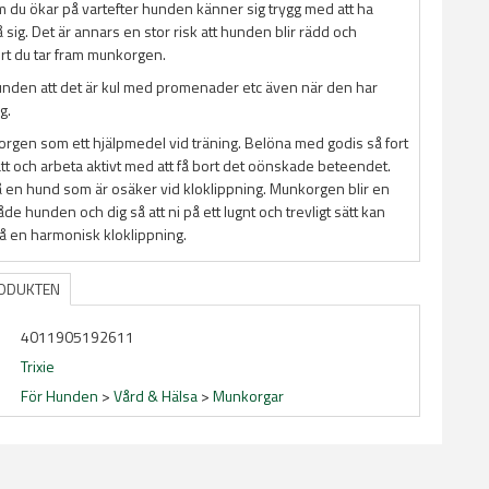
om du ökar på vartefter hunden känner sig trygg med att ha
ig. Det är annars en stor risk att hunden blir rädd och
ort du tar fram munkorgen.
hunden att det är kul med promenader etc även när den har
g.
gen som ett hjälpmedel vid träning. Belöna med godis så fort
tt och arbeta aktivt med att få bort det oönskade beteendet.
 en hund som är osäker vid kloklippning. Munkorgen blir en
åde hunden och dig så att ni på ett lugnt och trevligt sätt kan
på en harmonisk kloklippning.
RODUKTEN
4011905192611
Trixie
För Hunden
>
Vård & Hälsa
>
Munkorgar