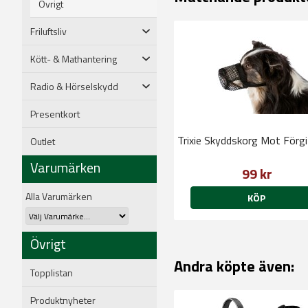
Övrigt
Friluftsliv
Kött- & Mathantering
Radio & Hörselskydd
Presentkort
Trixie Skyddskorg Mot Förgi
Outlet
Varumärken
99 kr
Alla Varumärken
KÖP
Övrigt
Andra köpte även:
Topplistan
Produktnyheter