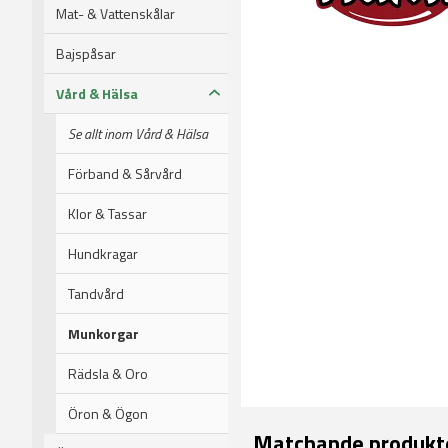
Mat- & Vattenskålar
Bajspåsar
Vård & Hälsa
Se allt inom Vård & Hälsa
Förband & Sårvård
Klor & Tassar
Hundkragar
Tandvård
Munkorgar
Rädsla & Oro
Öron & Ögon
Matchande produkt