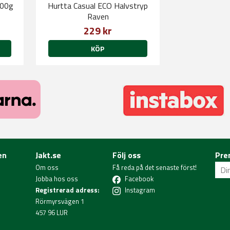
100g
Hurtta Casual ECO Halvstryp
Raven
229 kr
KÖP
en
Jakt.se
Följ oss
Pre
Om oss
Få reda på det senaste först!
Jobba hos oss
Facebook
Registrerad adress:
Instagram
Rörmyrsvägen 1
457 96 LUR