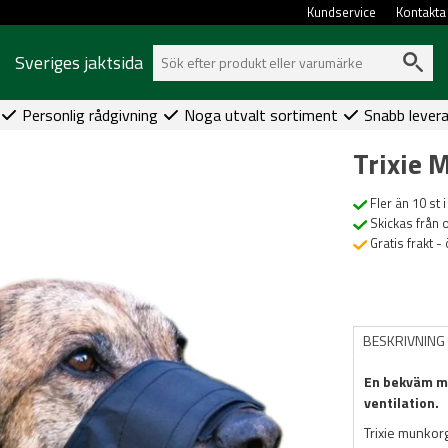
Kundservice
Kontakta
Sveriges jaktsida
Personlig rådgivning
Noga utvalt sortiment
Snabb lever
Trixie 
Fler än 10 st i
Skickas från 
Gratis frakt -
BESKRIVNING
En bekväm mu
ventilation.
Trixie munkorg