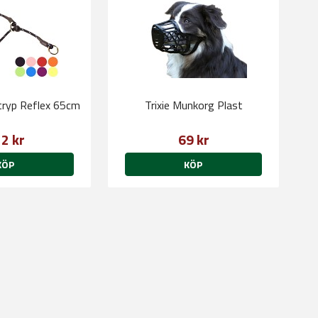
tryp Reflex 65cm
Trixie Munkorg Plast
2 kr
69 kr
KÖP
KÖP